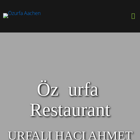
Ö
z
u
r
f
a
R
e
s
t
a
u
r
a
n
t
URFALI HACI AHMET